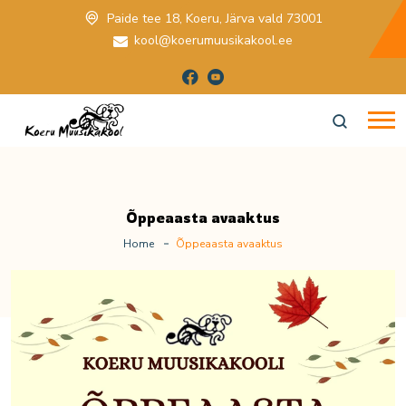
Paide tee 18, Koeru, Järva vald 73001
kool@koerumuusikakool.ee
Õppeaasta avaaktus
Home
Õppeaasta avaaktus