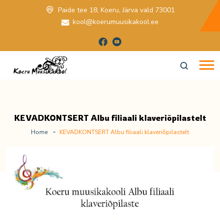
Paide tee 18, Koeru, Järva vald 73001
kool@koerumuusikakool.ee
KEVADKONTSERT Albu filiaali klaveriõpilastelt
Home
KEVADKONTSERT Albu filiaali klaveriõpilastelt